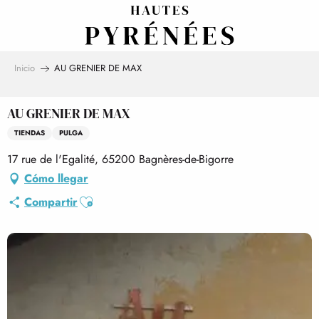
Aller
au
contenu
principal
Inicio
AU GRENIER DE MAX
AU GRENIER DE MAX
TIENDAS
PULGA
17 rue de l'Egalité, 65200 Bagnères-de-Bigorre
Cómo llegar
Ajouter aux favoris
Compartir