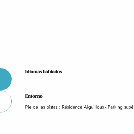
Idiomas hablados
Idiomas hablados
Entorno
Entorno
Pie de las pistas :
Résidence Aiguillous - Parking supé