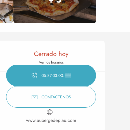
Horarios y datos de conta
Cerrado hoy
Ver los horarios
05.87.03.00.
▒▒
CONTÁCTENOS
www.aubergedepiau.com