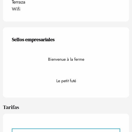
Terraza
Wifi
Oferta de prestaciones
Sellos empresariales
Sellos empresariales
Bienvenue à la ferme
Le petit futé
Tarifas