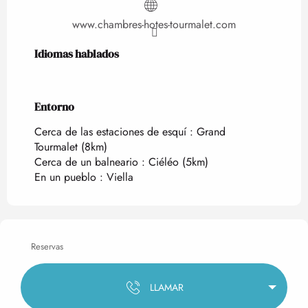
www.chambres-hotes-tourmalet.com
Idiomas hablados
Idiomas hablados
Entorno
Entorno
Cerca de las estaciones de esquí :
Grand
Tourmalet
(8km)
Cerca de un balneario :
Ciéléo
(5km)
En un pueblo :
Viella
Reservas
LLAMAR