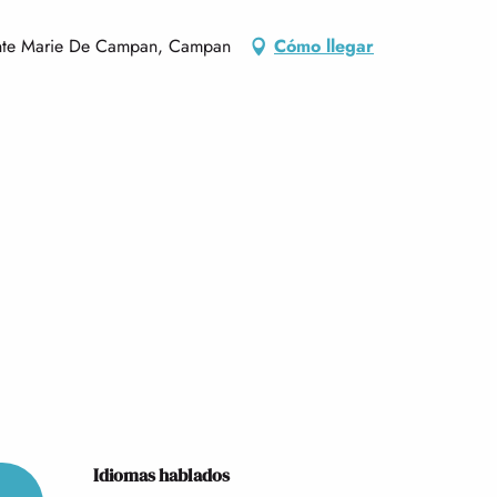
ainte Marie De Campan, Campan
Cómo llegar
Idiomas hablados
Idiomas hablados