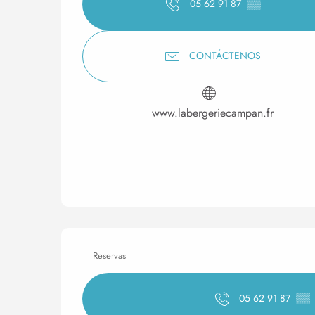
05 62 91 87
▒▒
CONTÁCTENOS
www.labergeriecampan.fr
Reservas
05 62 91 87
▒▒