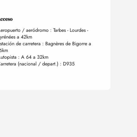
cceso
cceso
eropuerto / aeródromo : Tarbes - Lourdes -
yrénées a 42km
stación de carretera : Bagnères de Bigorre a
6km
utopista : A 64 a 32km
arretera (nacional / depart.) : D935