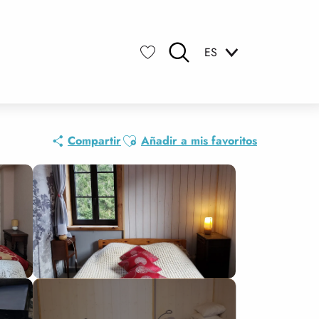
ES
Buscar
Voir les favoris
Ajouter aux favoris
Compartir
Añadir a mis favoritos