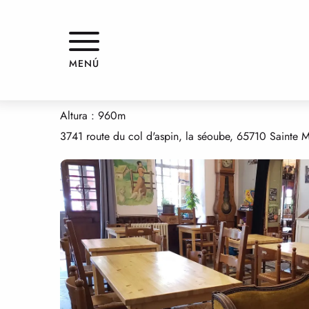
Aller
Inicio
AUBERGE LA BERGERIE
au
contenu
principal
AUBERGE LA BERGERIE
MENÚ
HOTELES
Altura : 960m
3741 route du col d'aspin, la séoube, 65710 Saint