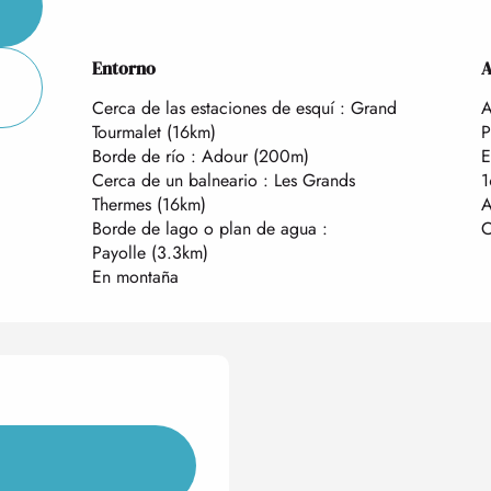
Entorno
Entorno
A
A
Cerca de las estaciones de esquí :
Grand
A
Tourmalet
(16km)
P
Borde de río :
Adour
(200m)
E
Cerca de un balneario :
Les Grands
1
Thermes
(16km)
A
Borde de lago o plan de agua :
C
Payolle
(3.3km)
En montaña