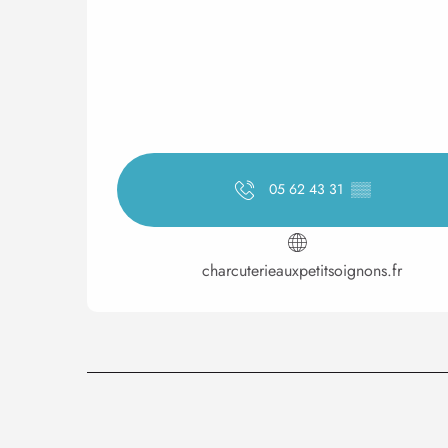
05 62 43 31
▒▒
charcuterieauxpetitsoignons.fr