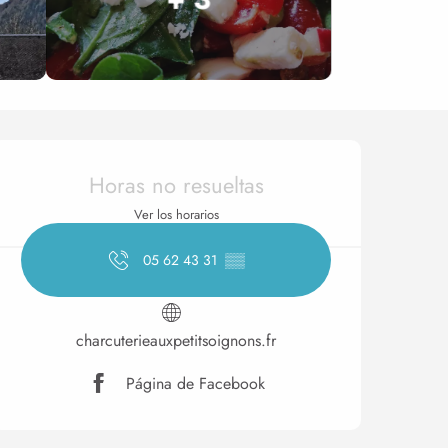
Horarios y datos de conta
Horas no resueltas
Ver los horarios
05 62 43 31
▒▒
charcuterieauxpetitsoignons.fr
Página de Facebook