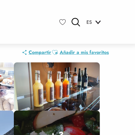
ES
Buscar
Voir les favoris
Ajouter aux favoris
Compartir
Añadir a mis favoritos
+ 3