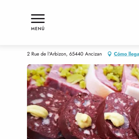
Aller
Inicio
AUX PETITS OIGNONS
au
contenu
principal
AUX PETITS OIGNONS
MENÚ
COMIDA RÁPIDA
COCINA TRADICIONAL
2 Rue de l'Arbizon, 65440 Ancizan
Cómo lleg