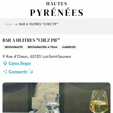
Aller
au
contenu
principal
Inicio
BAR A HUITRES "CHEZ PIF"
BAR A HUITRES "CHEZ PIF"
RESTAURANTE
RESTAURACIÓN A TEMA
MARISCOS
9 Rue d'Ossun, 65120 Luz-Saint-Sauveur
Cómo llegar
Ajouter aux favoris
Compartir