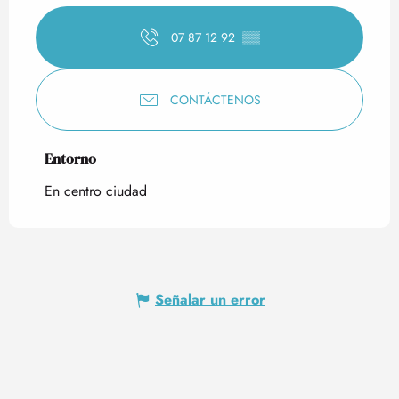
07 87 12 92
▒▒
CONTÁCTENOS
Entorno
Entorno
En centro ciudad
Señalar un error