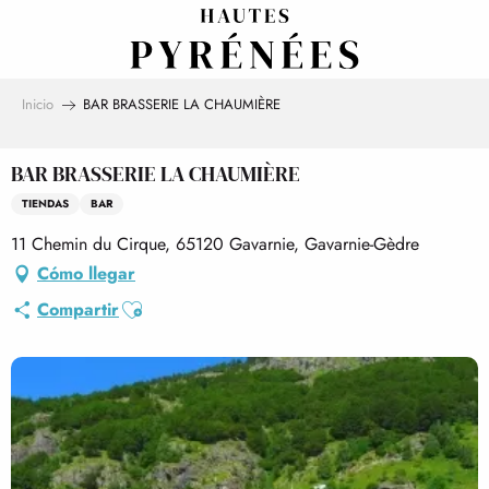
Aller
au
contenu
principal
Inicio
BAR BRASSERIE LA CHAUMIÈRE
BAR BRASSERIE LA CHAUMIÈRE
TIENDAS
BAR
11 Chemin du Cirque, 65120 Gavarnie, Gavarnie-Gèdre
Cómo llegar
Ajouter aux favoris
Compartir