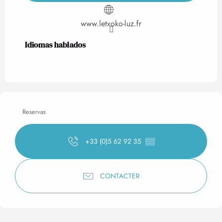
www.letxoko-luz.fr
Idiomas hablados
Idiomas hablados
Reservas
+33 (0)5 62 92 35
▒▒
CONTACTER