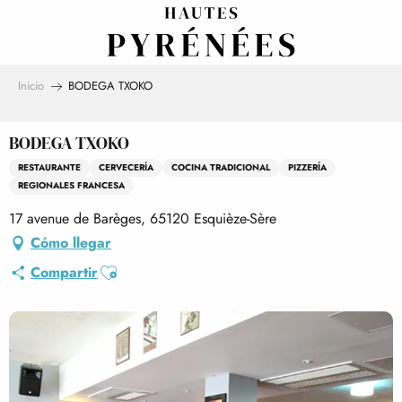
Aller
au
contenu
principal
Inicio
BODEGA TXOKO
BODEGA TXOKO
RESTAURANTE
CERVECERÍA
COCINA TRADICIONAL
PIZZERÍA
REGIONALES FRANCESA
17 avenue de Barèges, 65120 Esquièze-Sère
Cómo llegar
Ajouter aux favoris
Compartir