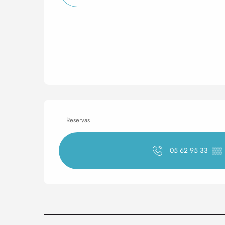
Reservas
05 62 95 33
▒▒