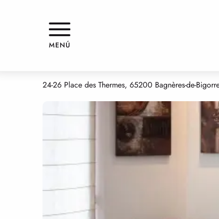
Aller
Inicio
CAFÉ DES THERMES
au
contenu
principal
CAFÉ DES THERMES
MENÚ
RESTAURANTE
CERVECERÍA
CREPERÍA
COCINA TRADICIONAL
24-26 Place des Thermes, 65200 Bagnères-de-Bigorr