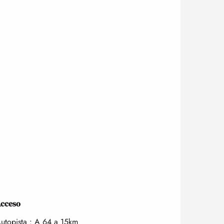
cceso
cceso
utopista : A 64 a 15km