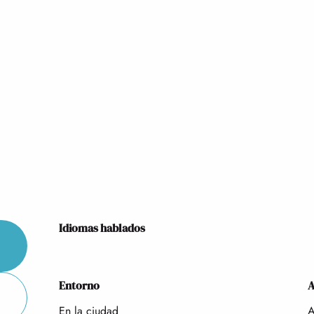
Idiomas hablados
Idiomas hablados
Entorno
Entorno
A
A
En la ciudad
A