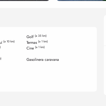
(a 35 km)
Golf
(a 10 km)
(a 1 km)
uí
Termas
)
(a 1 km)
Cine
m)
Gasolinera caravana