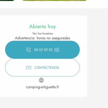
Horarios y datos de conta
Abierto hoy
Ver los horarios
Advertencia: horas no aseguradas
05 62 39 52
▒▒
CONTÁCTENOS
camping-artiguette.fr