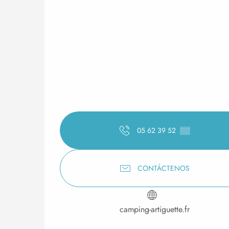
05 62 39 52
▒▒
CONTÁCTENOS
camping-artiguette.fr