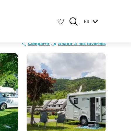
ES
Buscar
Voir les favoris
Ajouter aux favoris
Compartir
Añadir a mis favoritos