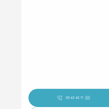
05 62 42 11
▒▒