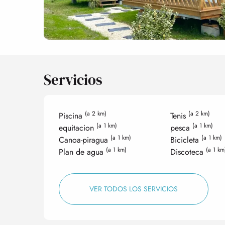
Servicios
(a 2 km)
(a 2 km)
Piscina
Tenis
(a 1 km)
(a 1 km)
equitacion
pesca
(a 1 km)
(a 1 km)
Canoa-piragua
Bicicleta
(a 1 km)
(a 1 km
Plan de agua
Discoteca
VER TODOS LOS SERVICIOS