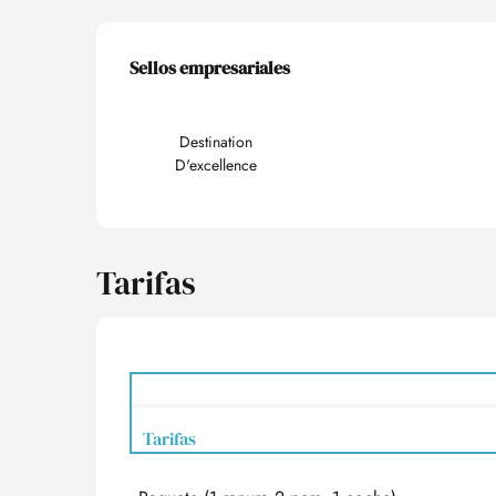
Oferta de prestacio
Sellos empresariales
Sellos empresariales
Destination
D'excellence
Tarifas
Tarifas