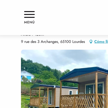
Aller
Inicio
CAMPING D'ARROUACH
au
contenu
principal
CAMPING D'ARROUACH
MENÚ
Altura : 420m
9 rue des 3 Archanges, 65100 Lourdes
Cómo l