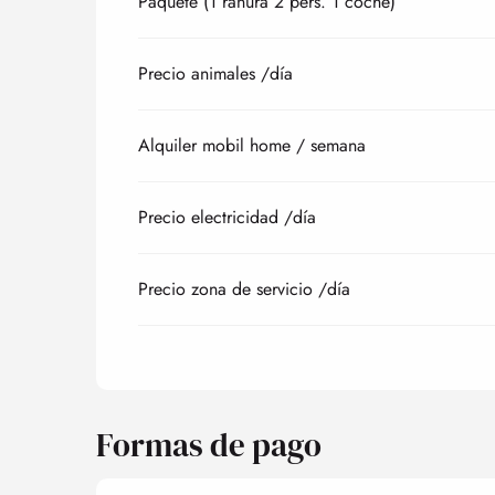
Paquete (1 ranura 2 pers. 1 coche)
Tarifas 2027
Precio animales /día
Alquiler mobil home / semana
Precio electricidad /día
Precio zona de servicio /día
Formas de pago