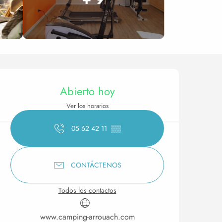
Horarios y datos de conta
Abierto hoy
Ver los horarios
05 62 42 11
▒▒
CONTÁCTENOS
Todos los contactos
www.camping-arrouach.com