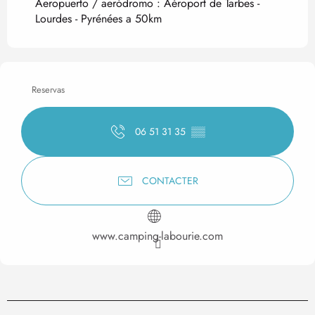
Aeropuerto / aeródromo : Aéroport de Tarbes -
Lourdes - Pyrénées a 50km
Reservas
06 51 31 35
▒▒
CONTACTER
www.camping-labourie.com