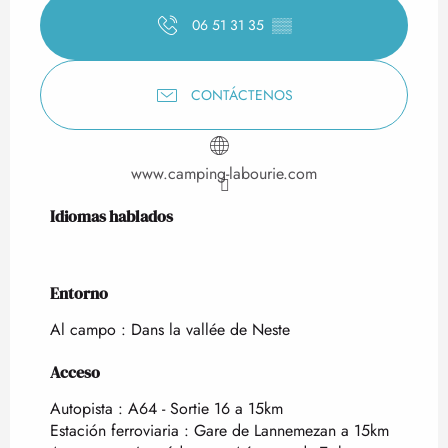
06 51 31 35
▒▒
CONTÁCTENOS
www.camping-labourie.com
Idiomas hablados
Idiomas hablados
Entorno
Entorno
Al campo :
Dans la vallée de Neste
Acceso
Acceso
Autopista : A64 - Sortie 16 a 15km
Estación ferroviaria : Gare de Lannemezan a 15km