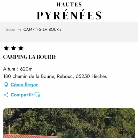
Aller
au
contenu
principal
Inicio
CAMPING LA BOURIE
CAMPING LA BOURIE
Altura : 620m
180 chemin de la Bourie, Rebouc, 65250 Hèches
Cómo llegar
Ajouter aux favoris
Compartir