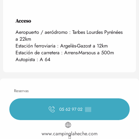
Acceso
Acceso
Aeropuerto / aeródromo : Tarbes Lourdes Pyrénées
a 22km
Estación ferroviaria : Argelès-Gazost a 12km
Estación de carretera : Arrens-Marsous a 500m
Autopista : A 64
Reservas
05 62 97 02
▒▒
www.campinglaheche.com