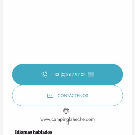
+33 (0)5 62 97 02
▒▒
CONTÁCTENOS
www.campinglaheche.com
Idiomas hablados
Idiomas hablados