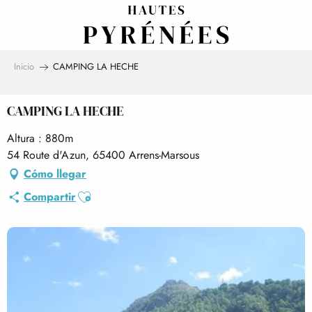
Aller
au
contenu
principal
Inicio
CAMPING LA HECHE
CAMPING LA HECHE
Altura : 880m
54 Route d'Azun, 65400 Arrens-Marsous
Cómo llegar
Ajouter aux favoris
Compartir