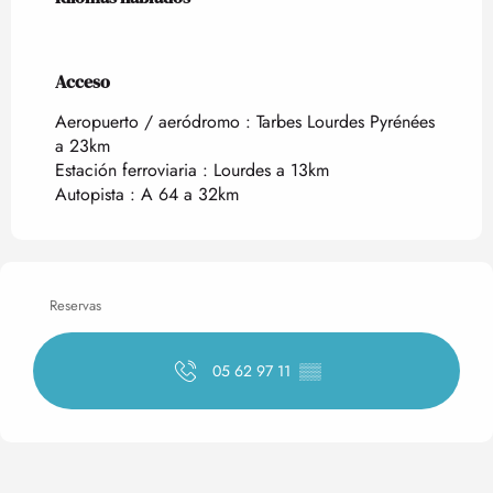
Acceso
Acceso
Aeropuerto / aeródromo : Tarbes Lourdes Pyrénées
a 23km
Estación ferroviaria : Lourdes a 13km
Autopista : A 64 a 32km
Reservas
05 62 97 11
▒▒