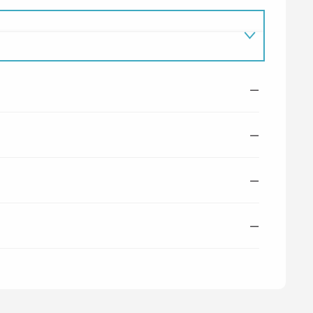
—
—
—
—