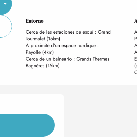
Entorno
Entorno
A
A
Cerca de las estaciones de esquí :
Grand
A
Tourmalet
(15km)
P
A proximité d'un espace nordique :
A
Payolle
(4km)
A
Cerca de un balneario :
Grands Thermes
E
Bagnères
(15km)
(
C