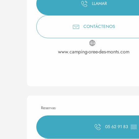
LLAMAR
CONTÁCTENOS
www.camping-oree-des-monts.com
Reservas
05 62 91 83
▒▒