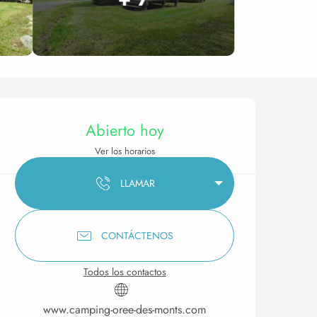
Horarios y datos de conta
Abierto hoy
Ver los horarios
LLAMAR
CONTÁCTENOS
Todos los contactos
www.camping-oree-des-monts.com