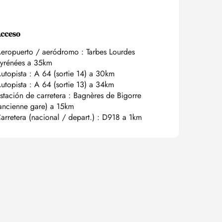
cceso
cceso
eropuerto / aeródromo : Tarbes Lourdes
yrénées a 35km
utopista : A 64 (sortie 14) a 30km
utopista : A 64 (sortie 13) a 34km
stación de carretera : Bagnères de Bigorre
ancienne gare) a 15km
arretera (nacional / depart.) : D918 a 1km