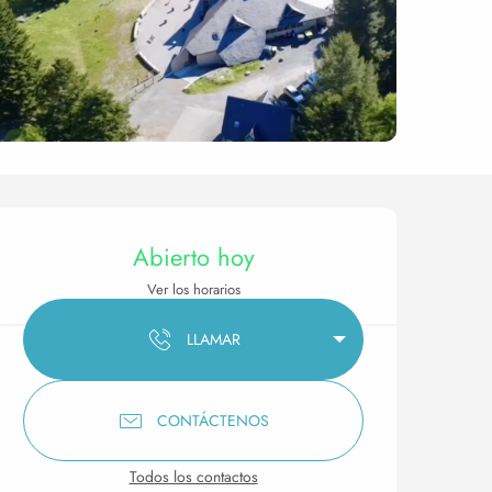
Horarios y datos de conta
Abierto hoy
Ver los horarios
LLAMAR
CONTÁCTENOS
Todos los contactos