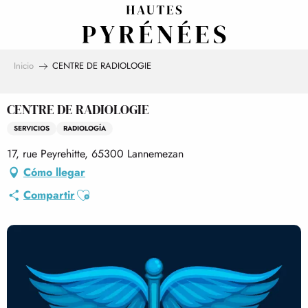
Aller
au
contenu
principal
Inicio
CENTRE DE RADIOLOGIE
CENTRE DE RADIOLOGIE
SERVICIOS
RADIOLOGÍA
17, rue Peyrehitte, 65300 Lannemezan
Cómo llegar
Ajouter aux favoris
Compartir