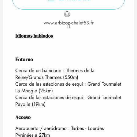
www.arbizon-chalet53.fr
Idiomas hablados
Idiomas hablados
Entorno
Entorno
Cerca de un balneario :
Thermes de la
Reine/Grands Thermes
(550m)
Cerca de las estaciones de esquí :
Grand Tourmalet
La Mongie
(25km)
Cerca de las estaciones de esquí :
Grand Tourmalet
Payolle
(19km)
Acceso
Acceso
Aeropuerto / aeródromo : Tarbes - Lourdes
Pyrénées a 27km