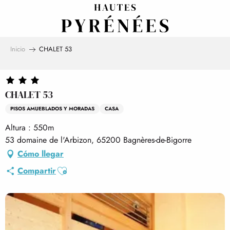
Aller
au
contenu
principal
Inicio
CHALET 53
CHALET 53
PISOS AMUEBLADOS Y MORADAS
CASA
Altura : 550m
53 domaine de l'Arbizon, 65200 Bagnères-de-Bigorre
Cómo llegar
Ajouter aux favoris
Compartir