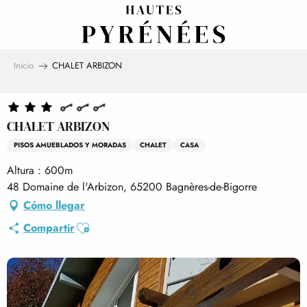
Aller
au
contenu
principal
Inicio
CHALET ARBIZON
CHALET ARBIZON
PISOS AMUEBLADOS Y MORADAS
CHALET
CASA
Altura : 600m
48 Domaine de l'Arbizon, 65200 Bagnères-de-Bigorre
Cómo llegar
Ajouter aux favoris
Compartir