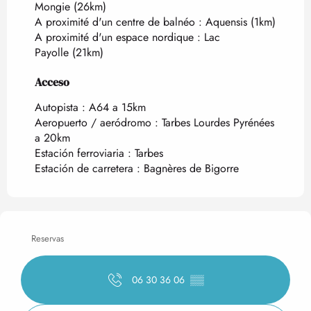
Mongie
(26km)
A proximité d'un centre de balnéo :
Aquensis
(1km)
A proximité d'un espace nordique :
Lac
Payolle
(21km)
Acceso
Acceso
Autopista : A64 a 15km
Aeropuerto / aeródromo : Tarbes Lourdes Pyrénées
a 20km
Estación ferroviaria : Tarbes
Estación de carretera : Bagnères de Bigorre
Reservas
06 30 36 06
▒▒