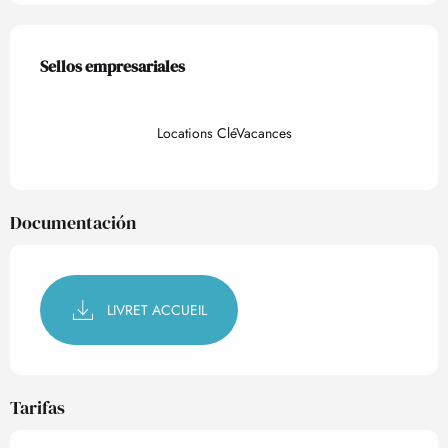
Oferta de prestaciones
Sellos empresariales
Sellos empresariales
Locations CléVacances
Documentación
LIVRET ACCUEIL
Tarifas