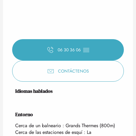
06 30 36 06
▒▒
CONTÁCTENOS
Idiomas hablados
Idiomas hablados
Entorno
Entorno
Cerca de un balneario :
Grands Thermes
(800m)
Cerca de las estaciones de esquí :
La