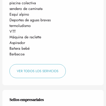
piscina colectiva
sendero de caminata
Esquí alpino
Deportes de aguas bravas
termoludismo
VTT
Máquina de raclette
Aspirador
Bañera bebé
Barbacoa
VER TODOS LOS SERVICIOS
Oferta de prestaciones
Sellos empresariales
Sellos empresariales