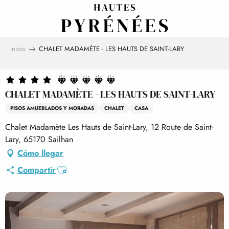
Aller
au
contenu
principal
Inicio
CHALET MADAMÈTE - LES HAUTS DE SAINT-LARY
CHALET MADAMÈTE - LES HAUTS DE SAINT-LARY
PISOS AMUEBLADOS Y MORADAS
CHALET
CASA
Chalet Madamète Les Hauts de Saint-Lary, 12 Route de Saint-
Lary, 65170 Sailhan
Cómo llegar
Ajouter aux favoris
Compartir