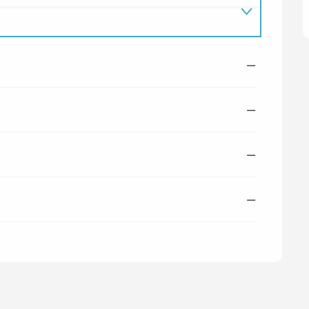
—
—
—
—