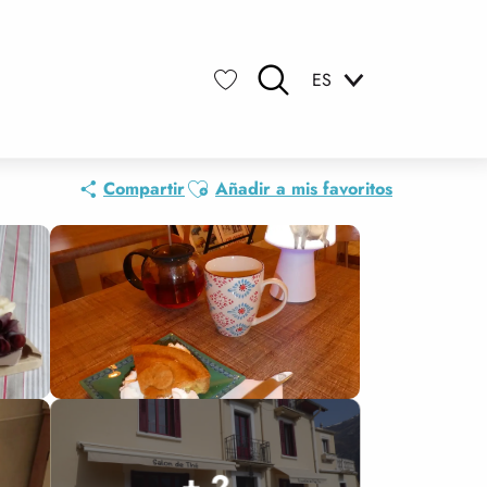
ES
Buscar
Voir les favoris
Ajouter aux favoris
Compartir
Añadir a mis favoritos
+ 2