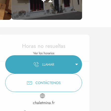
Horarios y datos de conta
Horas no resueltas
Ver los horarios
LLAMAR
CONTÁCTENOS
chaletmina.fr