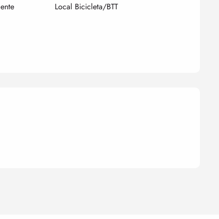
iente
Local Bicicleta/BTT
nes