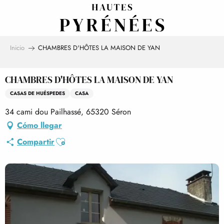
Aller
au
contenu
principal
Inicio
CHAMBRES D'HÔTES LA MAISON DE YAN
CHAMBRES D'HÔTES LA MAISON DE YAN
CASAS DE HUÉSPEDES
CASA
34 cami dou Pailhassé, 65320 Séron
Cómo llegar
Ajouter aux favoris
Compartir