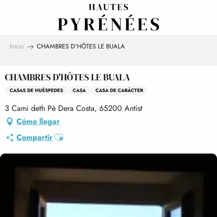
Aller
au
contenu
principal
Inicio
CHAMBRES D'HÔTES LE BUALA
CHAMBRES D'HÔTES LE BUALA
CASAS DE HUÉSPEDES
CASA
CASA DE CARÁCTER
3 Cami deth Pè Dera Costa, 65200 Antist
Cómo llegar
Ajouter aux favoris
Compartir