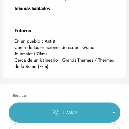
Idiomas hablados
Idiomas hablados
Entorno
Entorno
En un pueblo :
Antist
Cerca de las estaciones de esquí :
Grand
Tourmalet
(31km)
Cerca de un balneario :
Grands Thermes / Thermes
de la Reine
(7km)
Reservas
LLAMAR