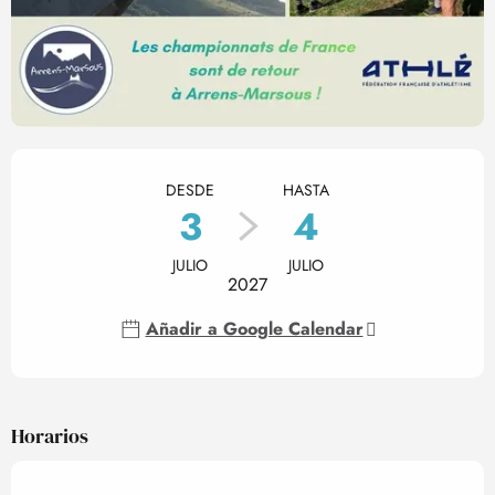
Horarios y datos de contact
DESDE
HASTA
3
4
JULIO
JULIO
2027
Añadir a Google Calendar
Horarios