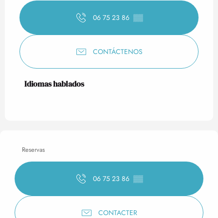
06 75 23 86
▒▒
CONTÁCTENOS
Idiomas hablados
Idiomas hablados
Reservas
06 75 23 86
▒▒
CONTACTER