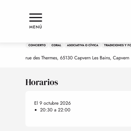
Aller
Inicio
Concert : Chorale Les Bérets Bleus
au
contenu
principal
Viernes 9 octubre de 20:30 a 22:00
MENÚ
Concert : Chorale Les Bérets Bl
CONCIERTO
CORAL
ASOCIATIVA O CÍVICA
TRADICIONES Y F
rue des Thermes, 65130 Capvern Les Bains, Capvern
Horarios
El 9 octubre 2026
20:30 a 22:00