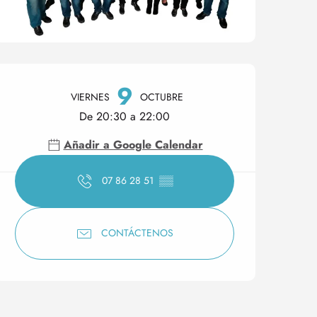
Horarios y datos de conta
9
VIERNES
OCTUBRE
De 20:30 a 22:00
Añadir a Google Calendar
07 86 28 51
▒▒
CONTÁCTENOS