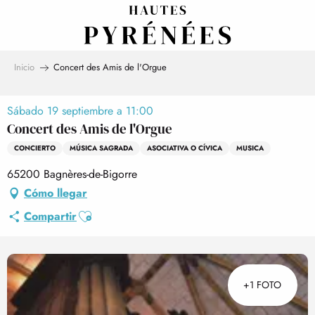
Aller
au
contenu
principal
Inicio
Concert des Amis de l'Orgue
Sábado 19 septiembre a 11:00
Concert des Amis de l'Orgue
CONCIERTO
MÚSICA SAGRADA
ASOCIATIVA O CÍVICA
MUSICA
65200 Bagnères-de-Bigorre
Cómo llegar
Ajouter aux favoris
Compartir
+1 FOTO