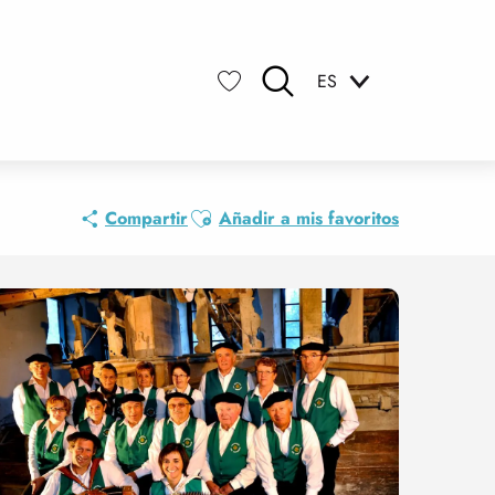
ES
Buscar
Voir les favoris
Ajouter aux favoris
Compartir
Añadir a mis favoritos