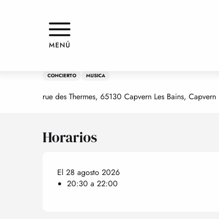
Aller
Inicio
Concert : Les Chanteurs des Baronnies
au
contenu
principal
Viernes 28 agosto de 20:30 a 22:00
MENÚ
Concert : Les Chanteurs des Ba
CONCIERTO
MUSICA
rue des Thermes, 65130 Capvern Les Bains, Capvern
Horarios
El 28 agosto 2026
20:30 a 22:00