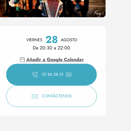
Horarios y datos de conta
28
VIERNES
AGOSTO
De 20:30 a 22:00
Añadir a Google Calendar
07 86 28 51
▒▒
CONTÁCTENOS