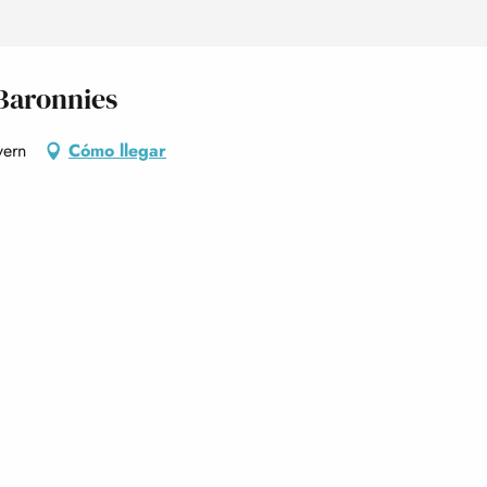
 Baronnies
vern
Cómo llegar