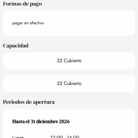
Formas de pago
pagar en efectivo
Capacidad
32 Cubierto
32 Cubierto
Periodos de apertura
Del
Hasta el
2 enero 2026
31 diciembre 2026
al
31 diciembre 2026
Lunes
12:00 - 14:00