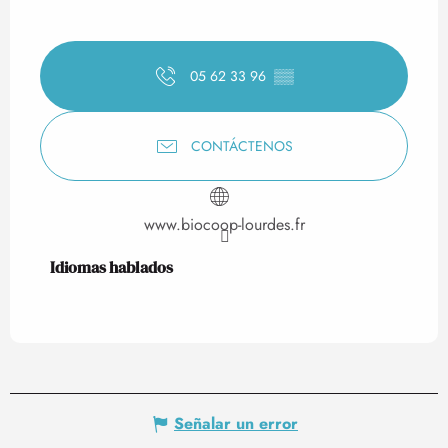
05 62 33 96
▒▒
CONTÁCTENOS
www.biocoop-lourdes.fr
Idiomas hablados
Idiomas hablados
Señalar un error