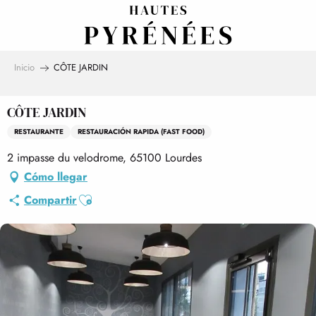
Aller
au
contenu
principal
Inicio
CÔTE JARDIN
CÔTE JARDIN
RESTAURANTE
RESTAURACIÓN RAPIDA (FAST FOOD)
2 impasse du velodrome, 65100 Lourdes
Cómo llegar
Ajouter aux favoris
Compartir