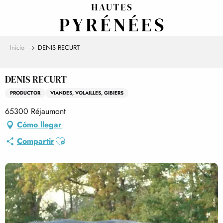
Aller
au
contenu
principal
Inicio
DENIS RECURT
DENIS RECURT
PRODUCTOR
VIANDES, VOLAILLES, GIBIERS
65300 Réjaumont
Cómo llegar
Ajouter aux favoris
Compartir