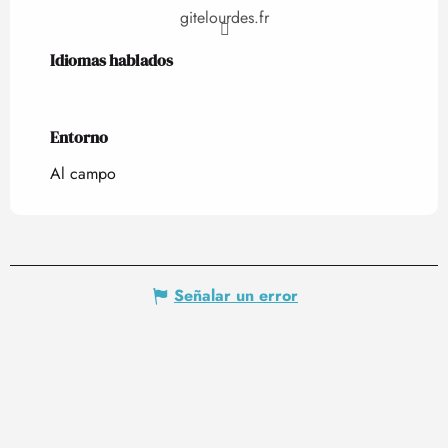
gitelourdes.fr
Idiomas hablados
Idiomas hablados
Entorno
Entorno
Al campo
Señalar un error