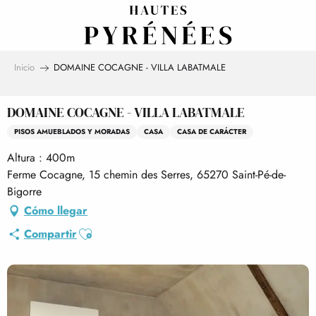
Aller
au
contenu
principal
Inicio
DOMAINE COCAGNE - VILLA LABATMALE
DOMAINE COCAGNE - VILLA LABATMALE
PISOS AMUEBLADOS Y MORADAS
CASA
CASA DE CARÁCTER
Altura : 400m
Ferme Cocagne, 15 chemin des Serres, 65270 Saint-Pé-de-
Bigorre
Cómo llegar
Ajouter aux favoris
Compartir