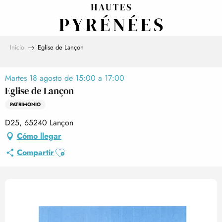
Aller
au
contenu
principal
Inicio
Eglise de Lançon
Martes 18 agosto de 15:00 a 17:00
Eglise de Lançon
PATRIMONIO
D25, 65240 Lançon
Cómo llegar
Ajouter aux favoris
Compartir