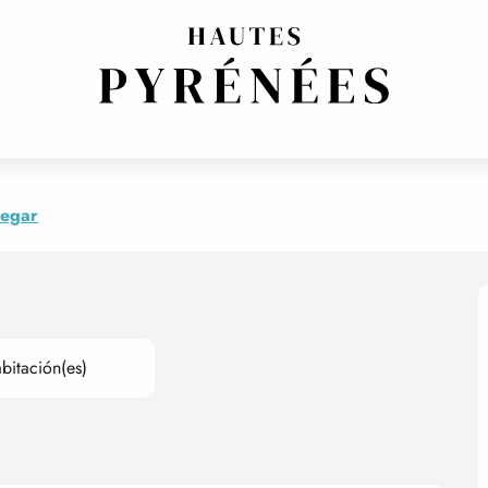
MITOYENNE
legar
bitación(es)