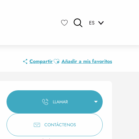
ES
Buscar
Voir les favoris
Ajouter aux favoris
Compartir
Añadir a mis favoritos
Horarios y datos de conta
LLAMAR
CONTÁCTENOS