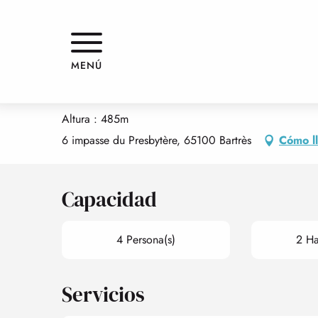
Aller
Inicio
EN CO DETH HAURE - MAISON MITOYENNE
au
contenu
principal
EN CO DETH HAURE - MAISON 
MENÚ
PISOS AMUEBLADOS Y MORADAS
APARTAMENTO
Altura : 485m
6 impasse du Presbytère, 65100 Bartrès
Cómo l
Capacidad
4 Persona(s)
2 Ha
Servicios