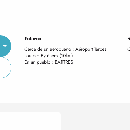
Entorno
Entorno
A
A
Cerca de un aeropuerto :
Aéroport Tarbes
C
Lourdes Pyrénées
(10km)
En un pueblo :
BARTRES