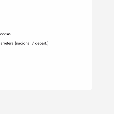
cceso
cceso
arretera (nacional / depart.)