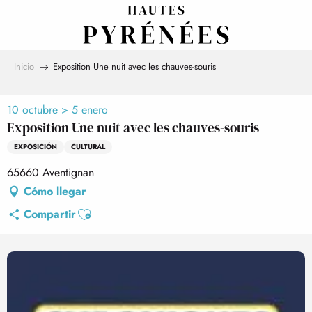
Aller
au
contenu
principal
Inicio
Exposition Une nuit avec les chauves-souris
10 octubre > 5 enero
Exposition Une nuit avec les chauves-souris
EXPOSICIÓN
CULTURAL
65660 Aventignan
Cómo llegar
Ajouter aux favoris
Compartir