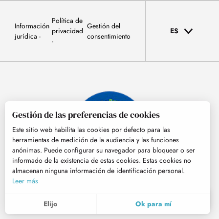
Política de
Información
Gestión del
privacidad
ES
jurídica
consentimiento
Gestión de las preferencias de cookies
Este sitio web habilita las cookies por defecto para las
herramientas de medición de la audiencia y las funciones
anónimas. Puede configurar su navegador para bloquear o ser
informado de la existencia de estas cookies. Estas cookies no
almacenan ninguna información de identificación personal.
© Tourisme Hautes-Pyrénées
Leer más
ES
MENÚ
Elijo
Ok para mí
Buscar
Voir les favoris
Para evaluar si nuestro sitio está optimizado y cumple con sus expectativas, medimos nuestra audiencia usando soluciones especializadas. Toda la información recogida por estas cookies es agregada y por lo tanto anonimizada.
Estas cookies pueden ser colocadas en nuestro sitio web por nuestros socios publicitarios. Pueden ser utilizadas por estas compañías para hacer un perfil de sus intereses y para proporcionarle anuncios relevantes en otros sitios web. No almacenan datos personales directamente, sino que se basan en la identificación única de su navegador y dispositivo de Internet. Si no permite estas cookies, su publicidad estará menos orientada.
Nos permite analizar las estadísticas de visitas a nuestro sitio.