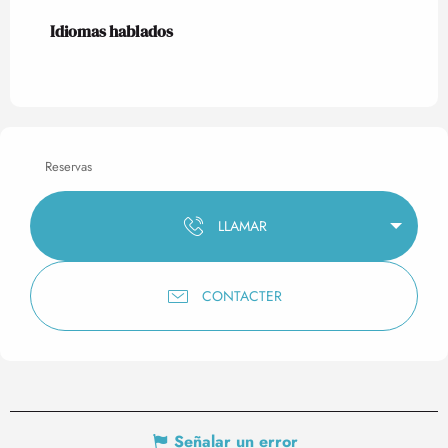
Idiomas hablados
Idiomas hablados
Reservas
LLAMAR
CONTACTER
Señalar un error