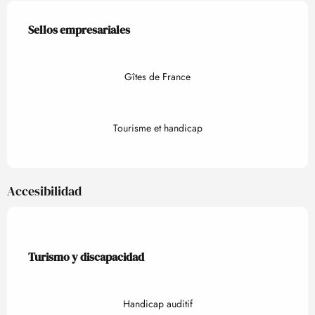
Oferta de prestaciones
Sellos empresariales
Sellos empresariales
Gîtes de France
Tourisme et handicap
Accesibilidad
Turismo y discapacidad
Turismo y discapacidad
Handicap auditif