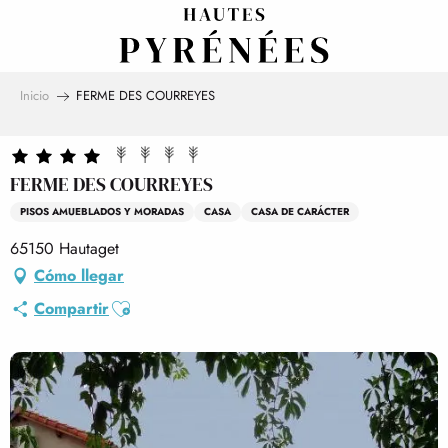
Aller
au
contenu
principal
Inicio
FERME DES COURREYES
FERME DES COURREYES
PISOS AMUEBLADOS Y MORADAS
CASA
CASA DE CARÁCTER
65150 Hautaget
Cómo llegar
Ajouter aux favoris
Compartir