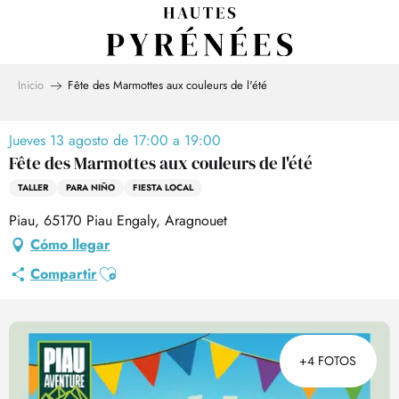
Aller
au
contenu
principal
Inicio
Fête des Marmottes aux couleurs de l'été
Jueves 13 agosto de 17:00 a 19:00
Fête des Marmottes aux couleurs de l'été
TALLER
PARA NIÑO
FIESTA LOCAL
Piau, 65170 Piau Engaly, Aragnouet
Cómo llegar
Ajouter aux favoris
Compartir
+4 FOTOS