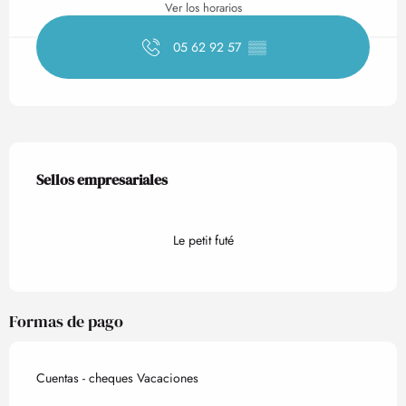
Ver los horarios
05 62 92 57
▒▒
Oferta de prestaciones
Sellos empresariales
Sellos empresariales
Le petit futé
Formas de pago
Cuentas - cheques Vacaciones