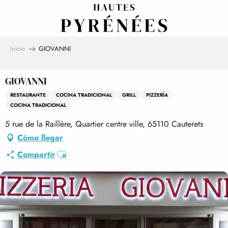
Aller
au
contenu
principal
Inicio
GIOVANNI
GIOVANNI
RESTAURANTE
COCINA TRADICIONAL
GRILL
PIZZERÍA
COCINA TRADICIONAL
5 rue de la Raillère, Quartier centre ville, 65110 Cauterets
Cómo llegar
Ajouter aux favoris
Compartir