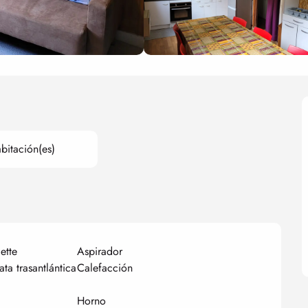
bitación(es)
ette
Aspirador
ata trasantlántica
Calefacción
Horno