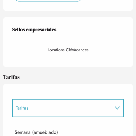
Oferta de prestaciones
Sellos empresariales
Sellos empresariales
Locations CléVacances
Tarifas
Tarifas
Tarifas 2027
Semana (amueblado)