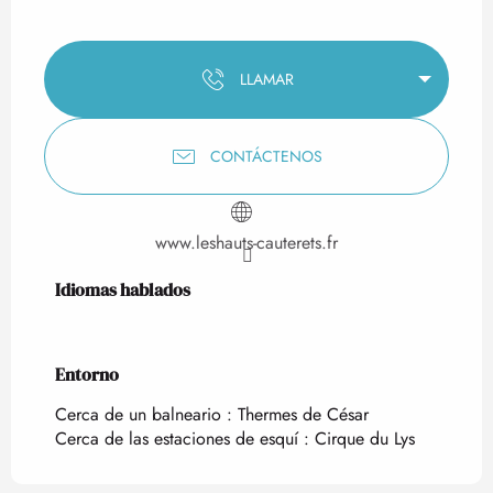
LLAMAR
CONTÁCTENOS
www.leshauts-cauterets.fr
Idiomas hablados
Idiomas hablados
Entorno
Entorno
Cerca de un balneario :
Thermes de César
Cerca de las estaciones de esquí :
Cirque du Lys