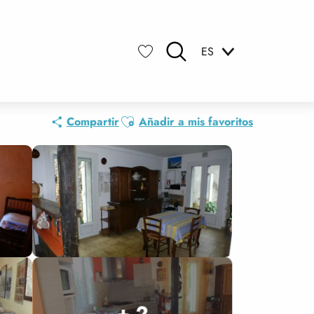
ES
Buscar
Voir les favoris
Ajouter aux favoris
Compartir
Añadir a mis favoritos
+ 2