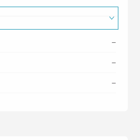
—
—
—