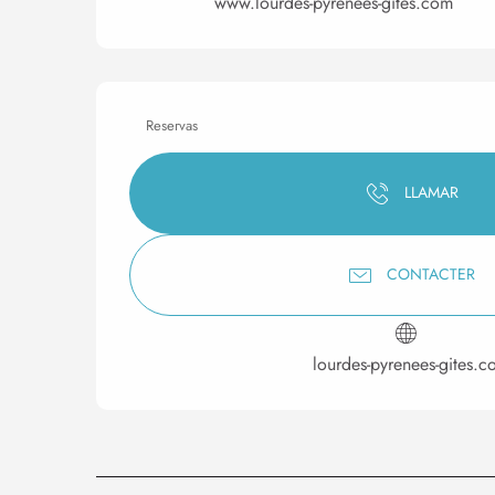
www.lourdes-pyrenees-gites.com
Reservas
LLAMAR
CONTACTER
lourdes-pyrenees-gites.c