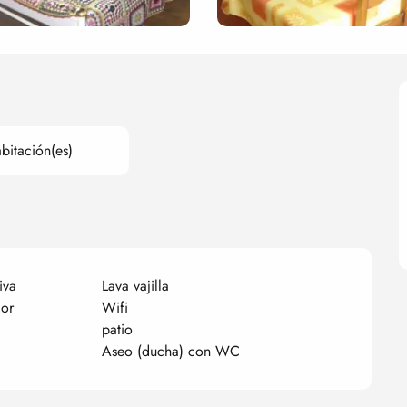
bitación(es)
iva
Lava vajilla
lor
Wifi
patio
Aseo (ducha) con WC