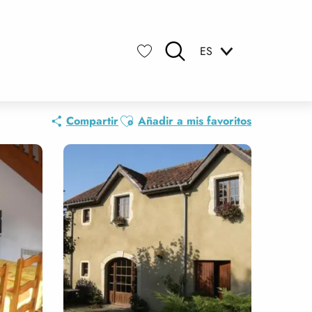
ES
Buscar
Voir les favoris
Ajouter aux favoris
Compartir
Añadir a mis favoritos