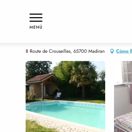
Aller
Inicio
GITE DUTOUR
au
contenu
principal
GITE DUTOUR
MENÚ
PISOS AMUEBLADOS Y MORADAS
CASA
8 Route de Crouseilles, 65700 Madiran
Cómo l