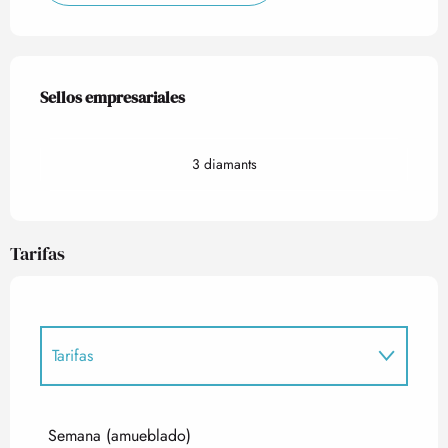
Oferta de prestaciones
Sellos empresariales
Sellos empresariales
3 diamants
Tarifas
Tarifas
Tarifas 2027
Semana (amueblado)