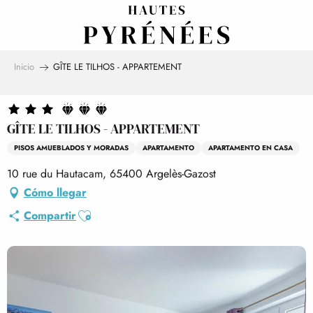
Aller
au
contenu
principal
Inicio
GÎTE LE TILHOS - APPARTEMENT
GÎTE LE TILHOS - APPARTEMENT
PISOS AMUEBLADOS Y MORADAS
APARTAMENTO
APARTAMENTO EN CASA
10 rue du Hautacam, 65400 Argelès-Gazost
Cómo llegar
Ajouter aux favoris
Compartir