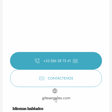
+33 (0)6 28 73 41
▒▒
CONTÁCTENOS
gitesargeles.com
Idiomas hablados
Idiomas hablados