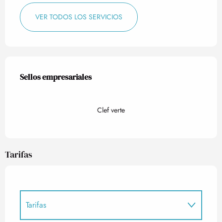
VER TODOS LOS SERVICIOS
Oferta de prestaciones
Sellos empresariales
Sellos empresariales
Clef verte
Tarifas
Tarifas