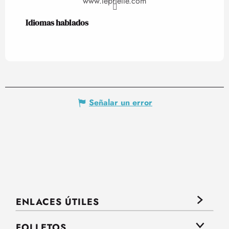
www.leprielle.com
Idiomas hablados
Idiomas hablados
Señalar un error
ENLACES ÚTILES
FOLLETOS