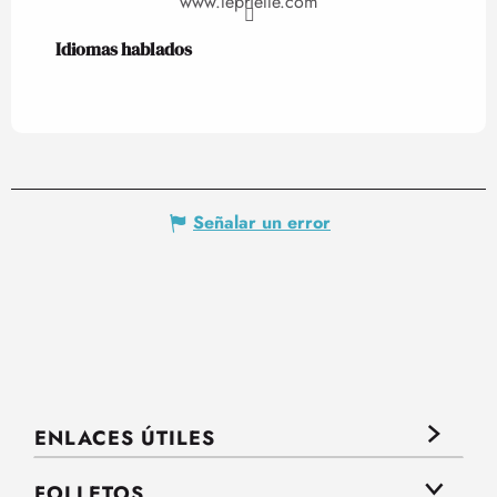
www.leprielle.com
Idiomas hablados
Idiomas hablados
Señalar un error
ENLACES ÚTILES
FOLLETOS