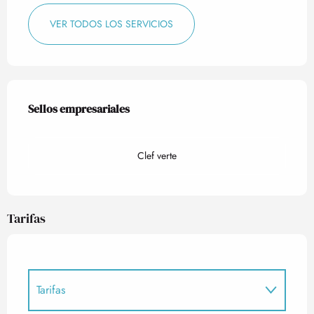
VER TODOS LOS SERVICIOS
Oferta de prestaciones
Sellos empresariales
Sellos empresariales
Clef verte
Tarifas
Tarifas