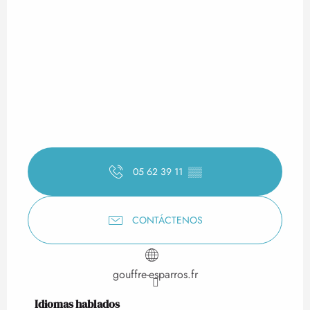
05 62 39 11
▒▒
CONTÁCTENOS
gouffre-esparros.fr
Idiomas hablados
Idiomas hablados