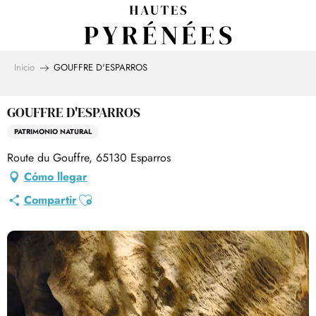
Aller
au
contenu
principal
Inicio
GOUFFRE D'ESPARROS
GOUFFRE D'ESPARROS
PATRIMONIO NATURAL
Route du Gouffre, 65130 Esparros
Cómo llegar
Ajouter aux favoris
Compartir