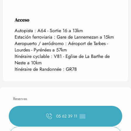
Acceso
Acceso
Autopista : A64 - Sortie 16 a 13km
Estación ferroviaria : Gare de Lannemezan a 15km
Aeropuerto / aeródromo : Aéroport de Tarbes -
Lourdes - Pyrénées a 57km
Itinéraire cyclable : V81 - Eglise de La Barthe de
Neste a 10km
Itinéraire de Randonnée : GR78
Reservas
05 62 39 11
▒▒