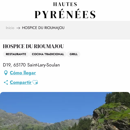
Aller
au
contenu
principal
Inicio
HOSPICE DU RIOUMAJOU
HOSPICE DU RIOUMAJOU
RESTAURANTE
COCINA TRADICIONAL
GRILL
D19, 65170 Saint-Lary-Soulan
Cómo llegar
Ajouter aux favoris
Compartir