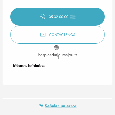
05 32 00 00
▒▒
CONTÁCTENOS
hospicedurioumajou.fr
Idiomas hablados
Idiomas hablados
Señalar un error