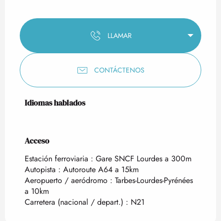
LLAMAR
CONTÁCTENOS
Idiomas hablados
Idiomas hablados
Acceso
Acceso
Estación ferroviaria : Gare SNCF Lourdes a 300m
Autopista : Autoroute A64 a 15km
Aeropuerto / aeródromo : Tarbes-Lourdes-Pyrénées
a 10km
Carretera (nacional / depart.) : N21