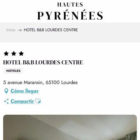
Aller
au
contenu
principal
Inicio
HOTEL B&B LOURDES CENTRE
HOTEL B&B LOURDES CENTRE
HOTELES
5 avenue Maransin, 65100 Lourdes
Cómo llegar
Ajouter aux favoris
Compartir