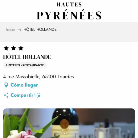
Aller
au
contenu
principal
Inicio
HÔTEL HOLLANDE
HÔTEL HOLLANDE
HOTELES - RESTAURANTE
4 rue Massabielle, 65100 Lourdes
Cómo llegar
Ajouter aux favoris
Compartir