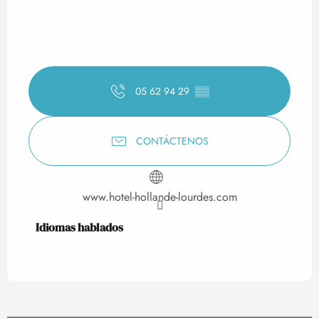
05 62 94 29
▒▒
CONTÁCTENOS
www.hotel-hollande-lourdes.com
Idiomas hablados
Idiomas hablados