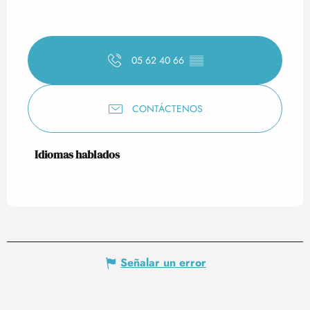
05 62 40 66
▒▒
CONTÁCTENOS
Idiomas hablados
Idiomas hablados
Señalar un error