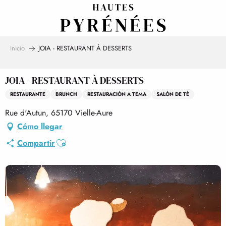
Aller
au
contenu
principal
Inicio
JOIA - RESTAURANT À DESSERTS
JOIA - RESTAURANT À DESSERTS
RESTAURANTE
BRUNCH
RESTAURACIÓN A TEMA
SALÓN DE TÉ
Rue d'Autun, 65170 Vielle-Aure
Cómo llegar
Ajouter aux favoris
Compartir